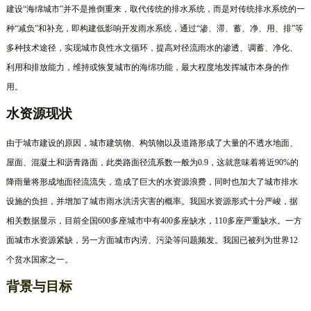
建设“海绵城市”并不是推倒重来，取代传统的排水系统，而是对传统排水系统的一
种“减负”和补充，即构建低影响开发雨水系统，通过“渗、滞、蓄、净、用、排”等
多种技术途径，实现城市良性水文循环，提高对径流雨水的渗透、调蓄、净化、
利用和排放能力，维持或恢复城市的海绵功能，最大程度地发挥城市本身的作
用。
水资源现状
由于城市建设的原因，城市建筑物、构筑物以及道路形成了大量的不透水地面、
屋面、混凝土和沥青路面，此类路面径流系数一般为
0.9
，这就意味着将近
90%
的
降雨量将形成地面径流流失，造成了巨大的水资源浪费，同时也加大了城市排水
设施的负担，并增加了城市雨水洪涝灾害的概率。
我国水资源形式十分严峻，据
相关数据显示，目前全国
600
多座城市中有
400
多座缺水，
110
多座严重缺水。一方
面城市水资源紧缺，另一方面城市内涝、污染等问题频发。我国已被列为世界
12
个贫水国家之一。
背景与目标