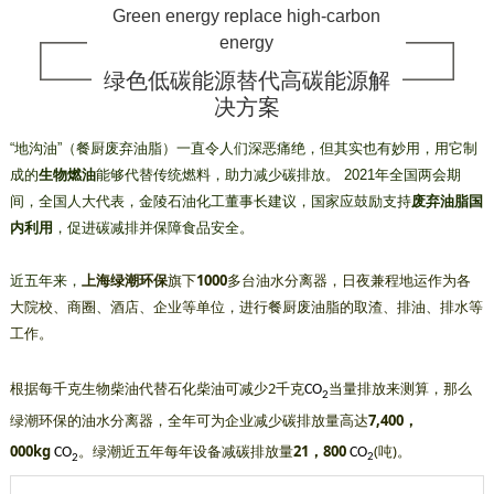
Green energy replace high-carbon
energy
绿色低碳能源替代高碳能源解
决方案
“地沟油”（餐厨废弃油脂）一直令人们深恶痛绝，但其实也有妙用，用它制
成的
生物燃油
能够代替传统燃料，助力减少碳排放。
2021年全国两会期
间，全国人大代表，金陵石油化工董事长建议，国家应鼓励支持
废弃油脂国
内利用
，促进碳减排并保障食品安全。
上海绿潮环保
旗下
1000
多台油水分离器，日夜兼程地运作为各
近五年来，
大院校、商圈、酒店、企业等单位，进行餐厨废油脂的取渣、排油、排水等
工作。
根据每千克生物柴油代替石化柴油可减少2千克
当量排放来测算，那么
CO
2
绿潮环保的油水分离器，全年可为企业减少碳排放量高达
7,400，
000kg
。绿潮近五年每年设备减碳排放量
21，800
(吨)。
CO
CO
2
2