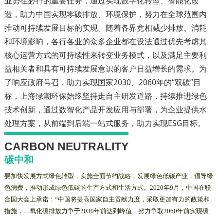
业势在必行的重要任务，通过实现数字化转型、智能化改
造，助力中国实现零碳排放、环境保护，努力在全球范围内
推动可持续发展目标的实现。随着各界竞相减少排放、消耗
和环境影响，各行各业的众多企业都在设法通过优先考虑其
核心运营方式的可持续性来转变业务模式，以及满足主要利
益相关者和具有可持续发展意识的客户日益增长的需求。为
了响应政府号召，助力实现国家2030、2060年的“双碳”目
标，上海绿潮环保始终坚持走自主研发道路，持续推进绿色
技术创新，通过数智化产品开发应用与部署，为企业提供水
处理方案，从前端到后端一站式服务，助力实现ESG目标。
CARBON NEUTRALITY
碳中和
要加快发展方式绿色转型，实施全面节约战略，发展绿色低碳产业，倡导绿
色消费，推动形成绿色低碳的生产方式和生活方式。
2020
年
9
月，中国在联
合国大会上承诺：“中国将提高国家自主贡献力度，采取更加有力的政策和
措施，二氧化碳排放力争于
2030
年
前达到峰值，努力争取
2060
年
前实现碳